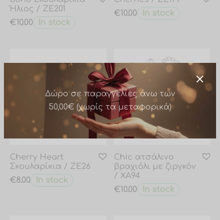
Ήλιος / ZE201
In stock
€
10.00
In stock
€
10.00
Δώρο σε παραγγελίες άνω των
Cherry Heart
Chic ατσάλινο
50,00€ (χωρίς τα μεταφορικά)
Σκουλαρίκια / ZE26
βραχιόλι με ζιργκόν
/ XA94
In stock
€
8.00
In stock
€
10.00