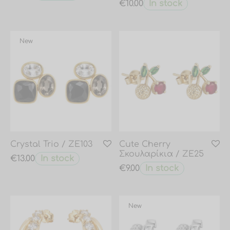
In stock
€
10.00
New
Crystal Trio / ZE103
Cute Cherry
Σκουλαρίκια / ZE25
In stock
€
13.00
In stock
€
9.00
New