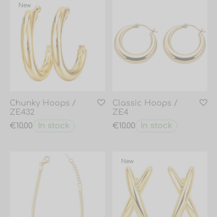
New
Chunky Hoops /
Classic Hoops /
ZE432
ZE4
In stock
In stock
€
10.00
€
10.00
New