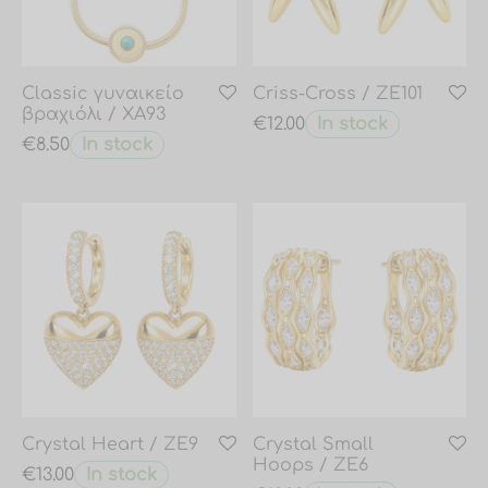
Classic γυναικείο
Criss-Cross / ZE101
βραχιόλι / XA93
In stock
€
12.00
In stock
€
8.50
Crystal Heart / ZE9
Crystal Small
Hoops / ZE6
In stock
€
13.00