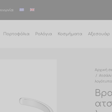
οινωνία
Πορτοφόλια
Ρολόγια
Κοσμήματα
Αξεσουάρ
Αρχική σ
/
Ατσάλι
λογότυπο
Βρα
ατσ