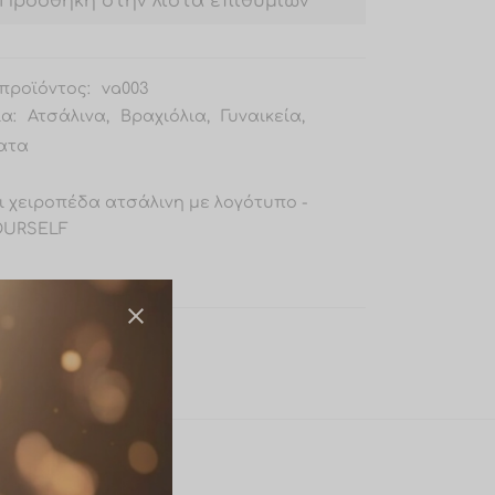
Προσθήκη στην λίστα επιθυμιών
προϊόντος:
va003
ία:
Ατσάλινα
,
Βραχιόλια
,
Γυναικεία
,
ατα
ι χειροπέδα ατσάλινη με λογότυπο -
OURSELF