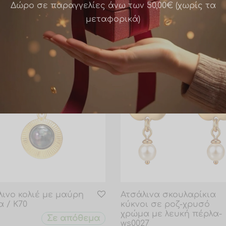
Δώρο σε παραγγελίες άνω των 50,00€ (χωρίς τα
μεταφορικά)
λινο κολιέ με μαύρη
Ατσάλινα σκουλαρίκια
 / Κ70
κύκνοι σε ροζ-χρυσό
χρώμα με λευκή πέρλα-
Σε απόθεμα
ws0027