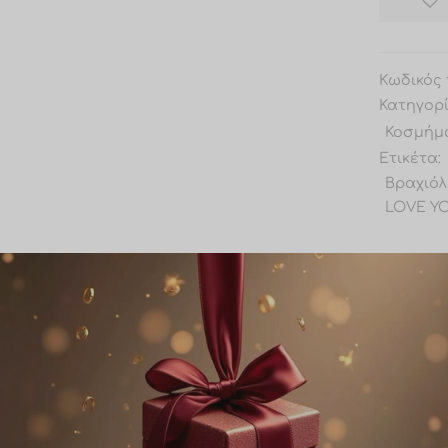
Κωδικός 
Κατηγορ
Κοσμήμ
Ετικέτα:
Βραχιόλ
LOVE Y
OEM
Share