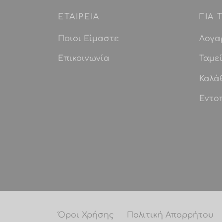
ΕΤΑΙΡEIΑ
ΓΙΑ
Ποιοι Είμαστε
Λογα
Επικοινωνία
Ταμε
Καλά
Εντο
Όροι Χρήσης
Πολιτική Απορρήτου