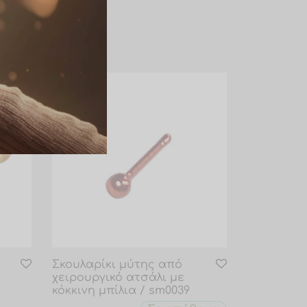
Σκουλαρίκι μύτης από
χειρουργικό ατσάλι με
κόκκινη μπίλια / sm0039