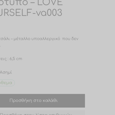
ότυπο – LOVE
RSELF-va003
Ατσάλι – μέταλλο υποαλλεργικό που δεν
ι
ις : 6,5 cm
 Ασημί
όθεμα
Προσθήκη στο καλάθι