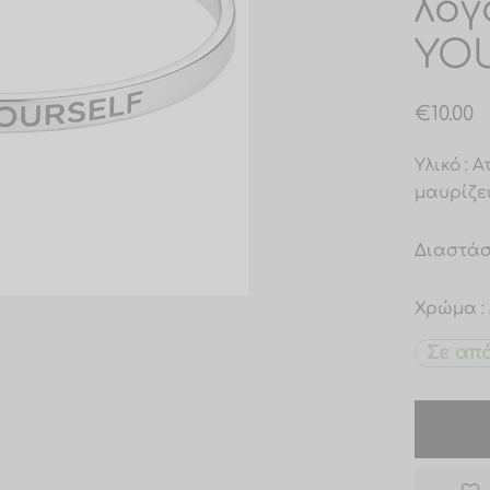
λογ
YOU
€
10.00
Υλικό : 
μαυρίζε
Διαστάσε
Χρώμα :
Σε απ