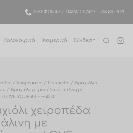
TΗΛΕΦΩΝΙΚΕΣ ΠΑΡΑΓΓΕΛΙΕΣ -
215 510 7013
Καλοκαιρινά
Χειμερινά
Σύνδεση
ελίδα
/
Κοσμήματα
/
Γυναικεία
/
Βραχιόλια
να
/
Βραχιόλι χειροπέδα ατσάλινη με
 – LOVE YOURSELF-va003
χιόλι χειροπέδα
άλινη με