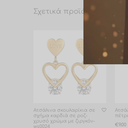
Σχετικά προϊόντα
Ατσάλινα σκουλαρίκια σε
Ατσά
σχήμα καρδιά σε ροζ-
πέτρα
χρυσό χρώμα με ζιργκόν-
€
9.00
ws0024