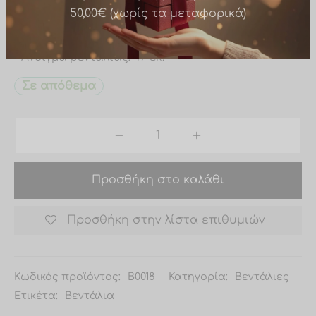
• Ύφασμα υψηλής ποιότητας
• Καλλιτεχνική εκτύπωση
Δώρο σε παραγγελίες άνω των
• Διάσταση κλειστή: 27 εκ.
• Άνοιγμα βεντάλιας: 47 εκ.
50,00€ (χωρίς τα μεταφορικά)
Σε απόθεμα
Προσθήκη στο καλάθι
Προσθήκη στην λίστα επιθυμιών
Κωδικός προϊόντος:
B0018
Κατηγορία:
Βεντάλιες
Ετικέτα:
Βεντάλια