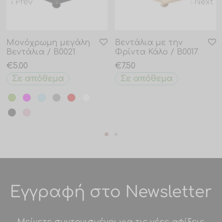
Prev
Next
Μονόχρωμη μεγάλη
Βεντάλια με την
Βεντάλια / B0021
Φρίντα Κάλο / B0017
€
5.00
€
7.50
Σε απόθεμα
Σε απόθεμα
Εγγραφή στο Newsletter
Μείνετε συντονισμένοι για τις νέες αφίξεις