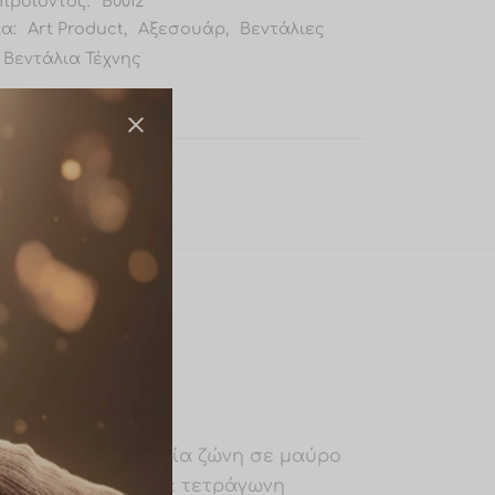
προϊόντος:
B0012
ία:
Art Product
,
Αξεσουάρ
,
Βεντάλιες
Βεντάλια Τέχνης