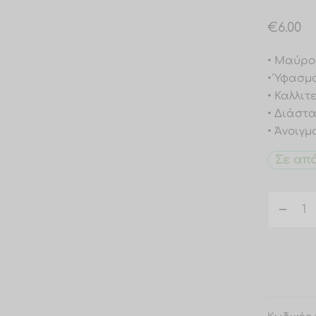
€
6.00
• Μαύρο
• Ύφασμ
• Καλλιτ
• Διάστα
• Άνοιγμ
Σε απ