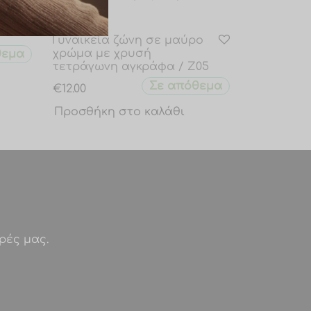
int
Γυναικεία ζώνη σε μαύρο
χρώμα με χρυσή
θεμα
τετράγωνη αγκράφα / Z05
Σε απόθεμα
€
12.00
Προσθήκη στο καλάθι
ρές μας.