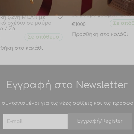
Γυναικεία ζώνη snake pr
σε μαύρο χρώμα / Z015
ική ζώνη MCAN με
ικό σχέδιο σε μαύρο
Σε από
€
10.00
α / Ζ6
Προσθήκη στο καλάθι
Σε απόθεμα
0
θήκη στο καλάθι
Εγγραφή στο Newsletter
 συντονισμένοι για τις νέες αφίξεις και τις προσφο