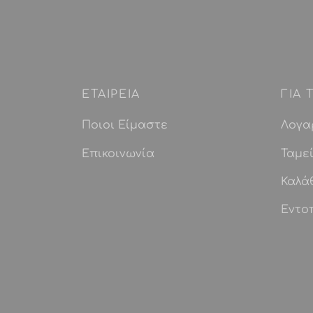
ΕΤΑΙΡEIΑ
ΓΙΑ
Ποιοι Είμαστε
Λογα
Επικοινωνία
Ταμε
Καλά
Εντο