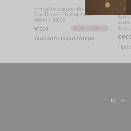
Μπρελόκ λαιμού Βίνσεντ
Βαν Γκογκ – Το Καφενείο
Ανδρ
50cm / bl005
κλασ
Εξαντλημένο
χρώμ
€
10.00
€
10.0
Διαβάστε περισσότερα
Προσ
Μείνετε