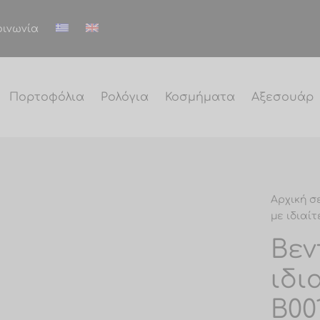
οινωνία
Πορτοφόλια
Ρολόγια
Κοσμήματα
Αξεσουάρ
Αρχική σ
με ιδιαίτ
Βεν
ιδι
B00