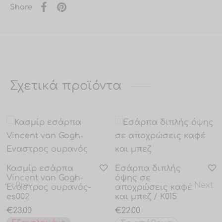
Share
Σχετικά προϊόντα
Κασμίρ εσάρπα
Εσάρπα διπλής
Vincent van Gogh-
όψης σε
Prev
Next
Έναστρος ουρανός-
αποχρώσεις καφέ
es002
και μπεζ / K015
€
23.00
€
22.00