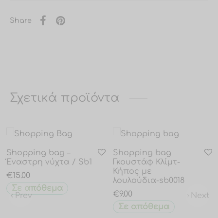
Share
Σχετικά προϊόντα
Shopping bag –
Shopping bag
Έναστρη νύχτα / Sb1
Γκουστάφ Κλίμτ-
Κήπος με
€
15.00
λουλούδια-sb0018
Σε απόθεμα
€
9.00
Prev
Next
Σε απόθεμα