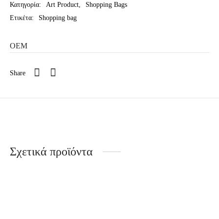
Κατηγορία:
Art Product
,
Shopping Bags
Ετικέτα:
Shopping bag
OEM
Share
Σχετικά προϊόντα
Shopping bag ”Gustav
Shopping bag – Auver /
Klimt, Ria Munk” / sb567
Sb6