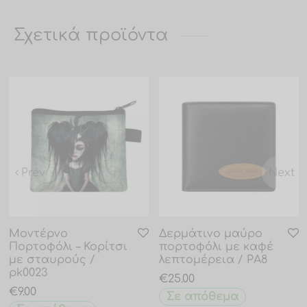
Σχετικά προϊόντα
Prev
Next
Μοντέρνο
Δερμάτινο μαύρο
Πορτοφόλι – Κορίτσι
πορτοφόλι με καφέ
με σταυρούς /
λεπτομέρεια / PA8
pk0023
€
25.00
€
9.00
Σε απόθεμα