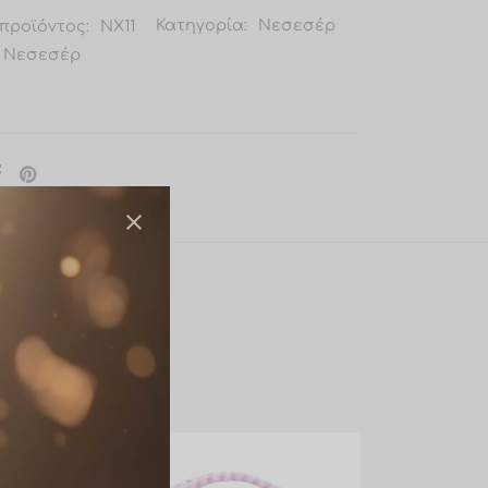
προϊόντος:
NX11
Κατηγορία:
Νεσεσέρ
Νεσεσέρ