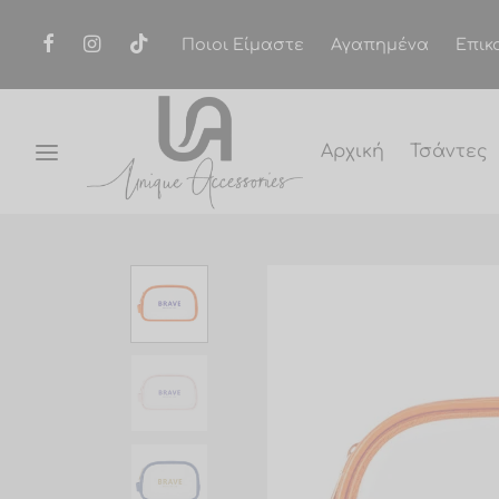
Ποιοι Είμαστε
Αγαπημένα
Επικ
Αρχική
Τσάντες