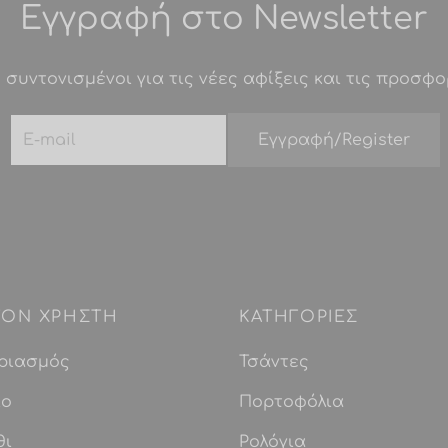
Εγγραφή στο Newsletter
Οι
Οι
επιλογές
επιλογές
 συντονισμένοι για τις νέες αφίξεις και τις προσφο
μπορούν
μπορούν
να
να
επιλεγούν
επιλεγούν
στη
στη
σελίδα
σελίδα
του
του
προϊόντος
προϊόντος
 ΤΟΝ ΧΡΗΣΤΗ
ΚΑΤΗΓΟΡΙΕΣ
ριασμός
Τσάντες
ίο
Πορτοφόλια
θι
Ρολόγια