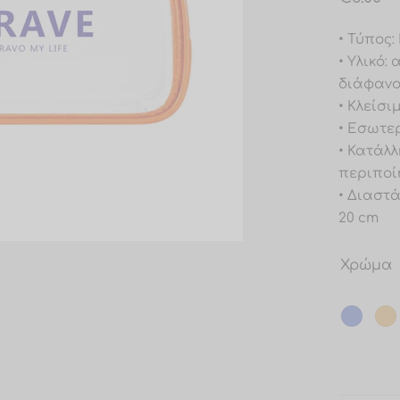
• Τύπος
• Υλικό:
διάφανο
• Κλείσ
• Εσωτερ
• Κατάλλ
περιποίη
• Διαστά
20 cm
Χρώμα