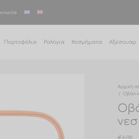
οινωνία
Πορτοφόλια
Ρολόγια
Κοσμήματα
Αξεσουάρ
Αρχική σ
/
Οβάλ κ
Οβ
νεσ
€
6.00