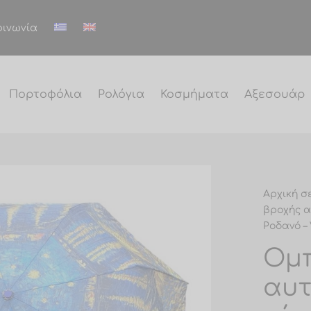
οινωνία
Πορτοφόλια
Ρολόγια
Κοσμήματα
Αξεσουάρ
Αρχική σ
βροχής α
Ροδανό –
Ομπ
αυτ