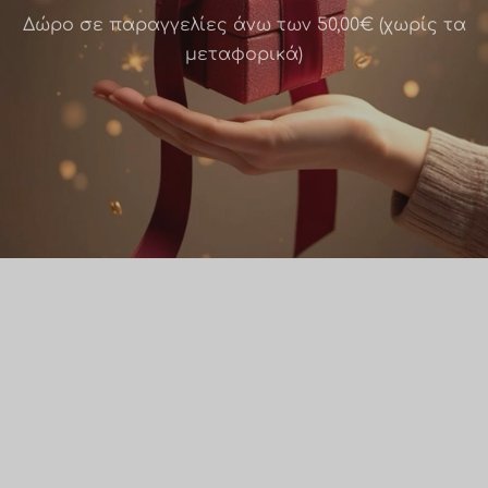
Δώρο σε παραγγελίες άνω των 50,00€ (χωρίς τα
μεταφορικά)
Βεντάλια Βίνσεντ Βαν
Γκογκ – Ανθισμένη
λόκ λαιμού Πικάσο –
αμυγδαλιά / B004
τσι στον καθρέφτη
/ bl002
Σε από
€
6.00
Εξαντλημένο
0
Προσθήκη στο καλάθι
άστε περισσότερα