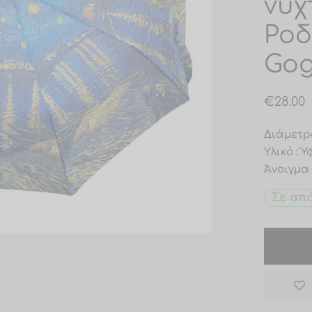
νύχ
Ροδ
Gog
€
28.00
Διάμετρ
Υλικό : 
Άνοιγμα
Σε απ