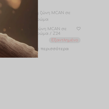
Ανδρική ζώνη MCAN σε
φιστικί χρώμα / Ζ24
θεμα
Εξαντλημένο
€
10.00
Διαβάστε περισσότερα