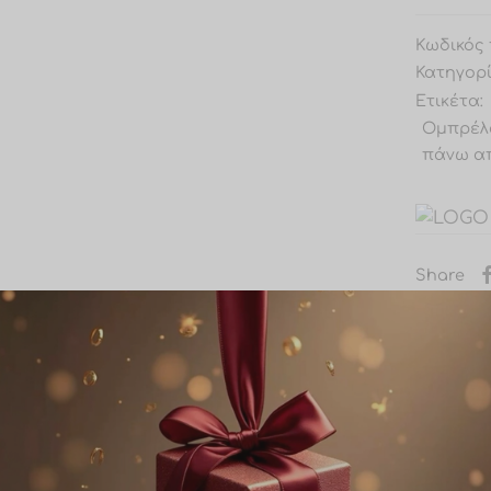
Κωδικός 
Κατηγορ
Ετικέτα:
Ομπρέλ
πάνω απ
Share