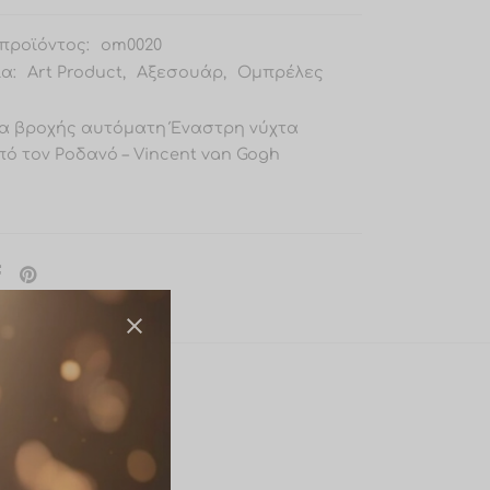
προϊόντος:
om0020
ία:
Art Product
,
Αξεσουάρ
,
Ομπρέλες
α βροχής αυτόματη Έναστρη νύχτα
ό τον Ροδανό – Vincent van Gogh