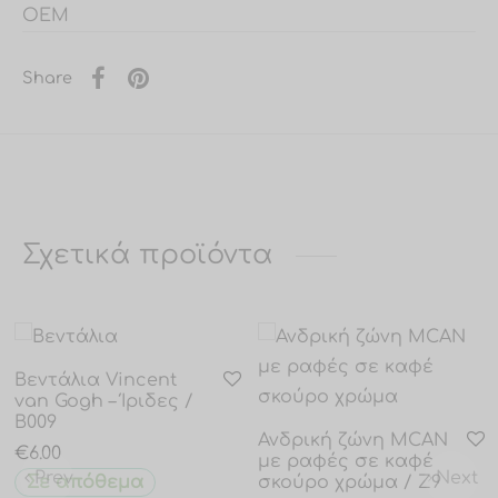
OEM
Share
Σχετικά προϊόντα
Βεντάλια Vincent
van Gogh – Ίριδες /
B009
Ανδρική ζώνη MCAN
€
6.00
με ραφές σε καφέ
Prev
Next
Σε απόθεμα
σκούρο χρώμα / Z9