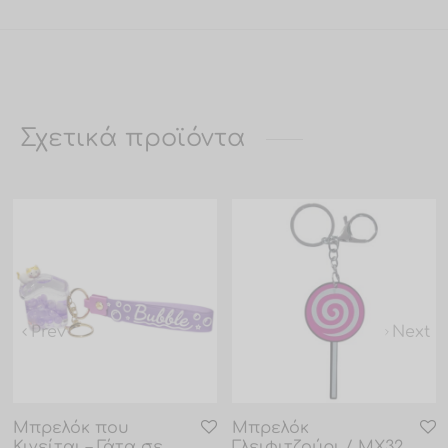
Σχετικά προϊόντα
Prev
Next
Μπρελόκ που
Μπρελόκ
Κινείται – Γάτα σε
Γλειφιτζούρι / MX32