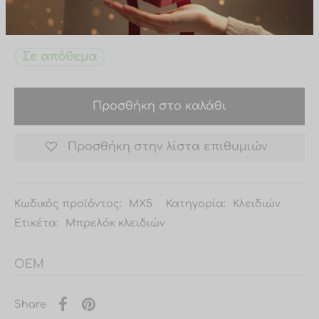
Δώρο σε παραγγελίες άνω των
λεπτομέρειες και υγρό στοιχείο, με διακοσμητικά
50,00€ (χωρίς τα μεταφορικά)
από συνθετικό υλικό.
Σε απόθεμα
Προσθήκη στο καλάθι
Προσθήκη στην λίστα επιθυμιών
Κωδικός προϊόντος:
MX5
Κατηγορία:
Κλειδιών
Ετικέτα:
Μπρελόκ κλειδιών
OEM
Share