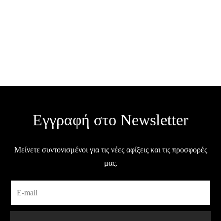
Μπρελόκ που Κινείται –
Μπρελόκ που Κινείται –
Γάτα / MX5
Γάτα σε σκεπή / MX4
€
5.00
€
5.00
Σε απόθεμα
Σε απόθεμα
Εγγραφή στο Newsletter
Μείνετε συντονισμένοι για τις νέες αφίξεις και τις προσφορές
μας.