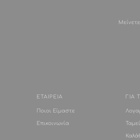
Μείνετε
ΕΤΑΙΡEIΑ
ΓΙΑ
Ποιοι Είμαστε
Λογα
Επικοινωνία
Ταμε
Καλά