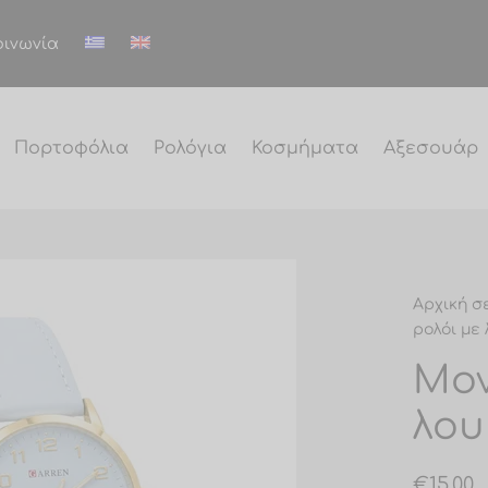
οινωνία
Πορτοφόλια
Ρολόγια
Κοσμήματα
Αξεσουάρ
Αρχική σ
ρολόι με 
Μον
λου
€
15.00