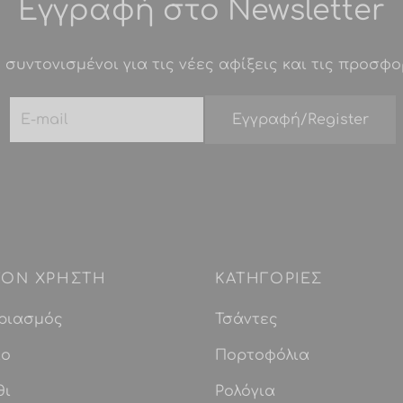
Εγγραφή στο Newsletter
επιλογές
επιλογές
μπορούν
μπορούν
 συντονισμένοι για τις νέες αφίξεις και τις προσφο
να
να
επιλεγούν
επιλεγούν
στη
στη
σελίδα
σελίδα
του
του
προϊόντος
προϊόντος
 ΤΟΝ ΧΡΗΣΤΗ
ΚΑΤΗΓΟΡΙΕΣ
ριασμός
Τσάντες
ίο
Πορτοφόλια
θι
Ρολόγια