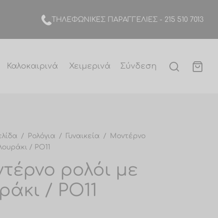
TΗΛΕΦΩΝΙΚΕΣ ΠΑΡΑΓΓΕΛΙΕΣ -
215 510 7013
Καλοκαιρινά
Χειμερινά
Σύνδεση
ελίδα
/
Ρολόγια
/
Γυναικεία
/
Μοντέρνο
λουράκι / PO11
τέρνο ρολόι με
ράκι / PO11