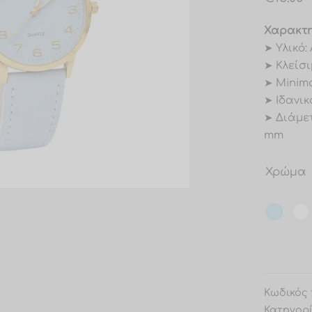
Χαρακτη
➤ Υλικό:
➤ Κλείσι
➤ Minim
➤ Ιδανικ
➤ Διάμε
mm
Χρώμα
Κωδικός 
Κατηγορ