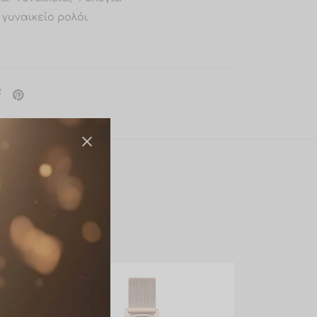
γυναικείο ρολόι