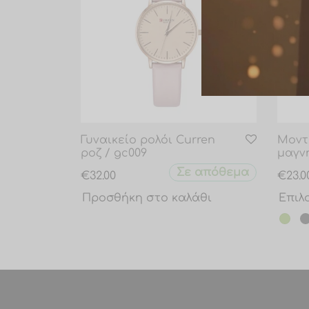
Γυναικείο ρολόι Curren
Μοντ
ροζ / gc009
μαγν
Σε απόθεμα
€
32.00
€
23.0
Προσθήκη στο καλάθι
Επιλ