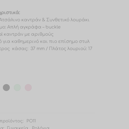
ριστικά:
 Ατσάλινο καντράν & Συνθετικό λουράκι
μο: Απλή αγκράφα – buckle
al καντράν με αριθμούς
ό για καθημερινό και πιο επίσημο στυλ
τρος κάσας: 37 mm / Πλάτος λουριού: 17
προϊόντος:
PO11
ία:
Γυναικεία
,
Ρολόγια