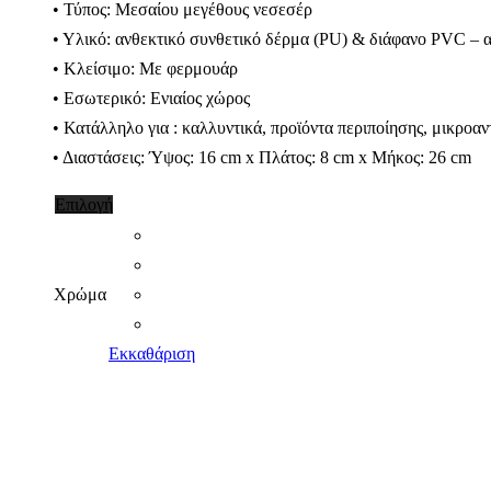
• Τύπος: Μεσαίου μεγέθους νεσεσέρ
• Υλικό: ανθεκτικό συνθετικό δέρμα (PU) & διάφανο PVC – 
• Κλείσιμο: Με φερμουάρ
• Εσωτερικό: Ενιαίος χώρος
• Κατάλληλο για : καλλυντικά, προϊόντα περιποίησης, μικροαντ
• Διαστάσεις: Ύψος: 16 cm x Πλάτος: 8 cm x Μήκος: 26 cm
Αυτό
Επιλογή
το
προϊόν
έχει
Χρώμα
πολλαπλές
παραλλαγές.
Εκκαθάριση
Οι
επιλογές
μπορούν
να