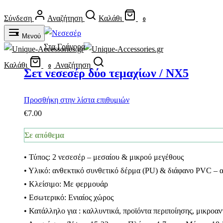
Σύνδεση
Αναζήτηση
Καλάθι
0
Μενού
Στα Γρήγορα
Καλάθι
Αναζήτηση
0
Σετ νεσεσέρ δύο τεμαχίων / NX5
Προσθήκη στην λίστα επιθυμιών
€
7.00
Σε απόθεμα
• Τύπος: 2 νεσεσέρ – μεσαίου & μικρού μεγέθους
• Υλικό: ανθεκτικό συνθετικό δέρμα (PU) & διάφανο PVC – 
• Κλείσιμο: Με φερμουάρ
• Εσωτερικό: Ενιαίος χώρος
• Κατάλληλο για : καλλυντικά, προϊόντα περιποίησης, μικροαντ