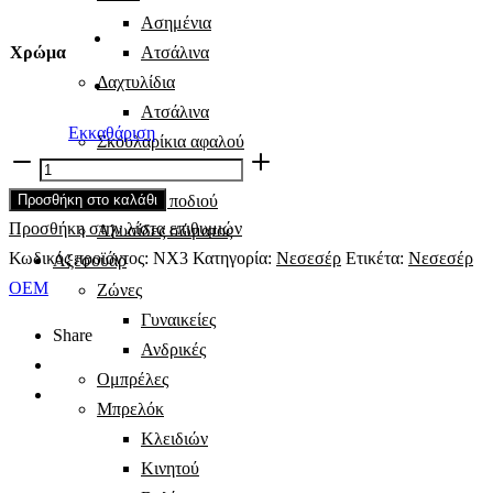
Ασημένια
Χρώμα
Ατσάλινα
Δαχτυλίδια
Ατσάλινα
Εκκαθάριση
Σκουλαρίκια αφαλού
Μικρού
Σκουλαρίκια μύτης
μεγέθους
Προσθήκη στο καλάθι
Αλυσίδες ποδιού
νεσεσέρ
Προσθήκη στην λίστα επιθυμιών
Αλυσίδες σώματος
/
Κωδικός προϊόντος:
NX3
Κατηγορία:
Νεσεσέρ
Ετικέτα:
Νεσεσέρ
Αξεσουάρ
NX3
OEM
Ζώνες
ποσότητα
Γυναικείες
Share
Ανδρικές
Ομπρέλες
Μπρελόκ
Κλειδιών
Κινητού