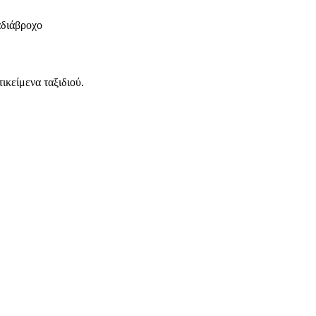
αδιάβροχο
ικείμενα ταξιδιού.