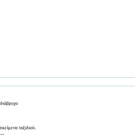
αδιάβροχο
ικείμενα ταξιδιού.