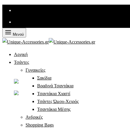
Μενού
Ποιοι Είμαστε
Αρχική
Αγαπημένα
Τσάντες
Γυναικείες
Επικοινωνία
Σακίδια
Βραδινά Τσαντάκια
Τσαντάκια Χιαστί
Τσάντες Ώμου-Χειρός
Τσαντάκια Μέσης
TΗΛΕΦΩΝΙΚΕΣ ΠΑΡΑΓΓΕΛΙΕΣ -
215 510 7013
Ανδρικές
Shopping Bags