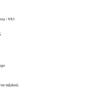
σέρ / NX3
3
οχο
να ταξιδιού.