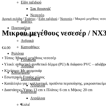
Είδη ταξιδιού
Σακ βουαγιάζ
Νεσεσέρ
Αρχική σελίδα
/
Τσάντες
/
Είδη ταξιδιού
/
Νεσεσέρ
/
Μικρού μεγέθους νεσε
Ιμάντες
Πορτοφόλια
Μικρού μεγέθους νεσεσέρ / NX
Γυναικεία
Ανδρικά
Καπνοθήκες
€
4.00
Ρολόγια
• Τύπος: Μικρού μεγέθους νεσεσέρ
Γυναικεία
• Υλικό: ανθεκτικό συνθετικό δέρμα (PU) & διάφανο PVC – αδιάβρ
Ανδρικά
• Κλείσιμο: Με φερμουάρ
Κοσμήματα
• Εσωτερικό: Ενιαίος χώρος
Σκουλαρίκια
• Κατάλληλο για : καλλυντικά, προϊόντα περιποίησης, μικροαντικείμε
Ατσάλινα
• Διαστάσεις: Ύψος: 13 cm x Πλάτος: 6 cm x Μήκος: 20 cm
Βραχιόλια
Ατσάλινα
Κολιέ