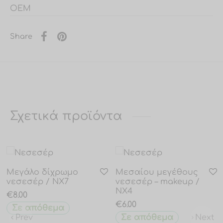
OEM
Share
Σχετικά προϊόντα
Μεγάλο δίχρωμο
Μεσαίου μεγέθους
νεσεσέρ / NX7
νεσεσέρ – makeup /
NX4
€
8.00
€
6.00
Σε απόθεμα
Prev
Next
Σε απόθεμα