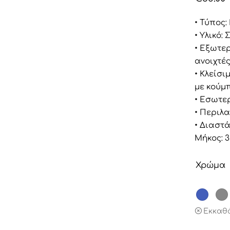
• Τύπος:
• Υλικό:
• Εξωτερ
ανοιχτέ
• Κλείσ
με κούμ
• Εσωτερ
• Περιλ
• Διαστά
Μήκος: 
Χρώμα
Εκκαθ