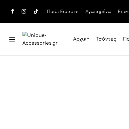
Ποιοι Είμαστε
Αγαπημένα
Επικ
Αρχική
Τσάντες
Πο