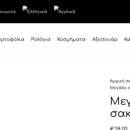
οινωνία
ρτοφόλια
Ρολόγια
Κοσμήματα
Αξεσουάρ
Κα
Αρχική σ
Μεγάλο α
Μεγ
σακ
€
38.00