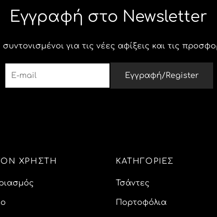
μπορούν
Εγγραφή στο Newsletter
να
επιλεγούν
 συντονισμένοι για τις νέες αφίξεις και τις προσφο
στη
σελίδα
του
προϊόντος
 ΤΟΝ ΧΡΗΣΤΗ
ΚΑΤΗΓΟΡΙΕΣ
ριασμός
Τσάντες
ίο
Πορτοφόλια