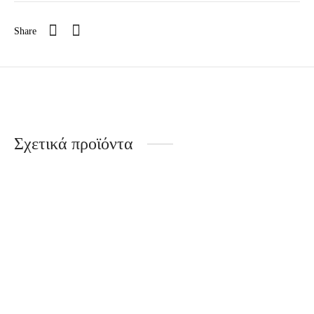
Share
Σχετικά προϊόντα
Minimal Chic τσάντα
Δίχρωμη τσάντα χειρός-
χειρός / TX33
χιαστί / MP2
€
27.00
€
41.00
Σε απόθεμα
Σε απόθεμα