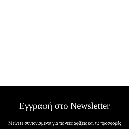
Γυναικείος φάκελος με
Minimal τσάντα με
γεωμετρικό σχέδιο / TX1
αναδιπλούμενο σχέδιο /
MP33
€
26.00
€
42.00
Σε απόθεμα
Σε απόθεμα
Εγγραφή στο Newsletter
Μείνετε συντονισμένοι για τις νέες αφίξεις και τις προσφορές