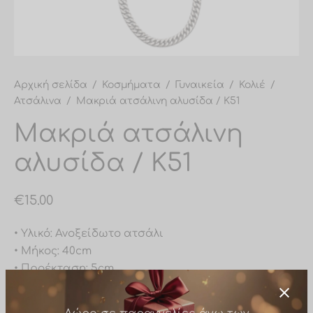
υλαρίκια μύτης
σίδες ποδιού
σίδες σώματος
Αρχική σελίδα
/
Κοσμήματα
/
Γυναικεία
/
Κολιέ
/
Ατσάλινα
/
Μακριά ατσάλινη αλυσίδα / Κ51
Μακριά ατσάλινη
αλυσίδα / Κ51
€
15.00
• Υλικό: Ανοξείδωτο ατσάλι
• Μήκος: 40cm
• Προέκταση: 5cm
• Ανθεκτικό στο νερό