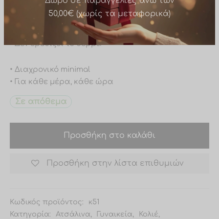
• Δεν μαυρίζει
• Δεν ξεβάφει
Δώρο σε παραγγελίες άνω των
• Υποαλλεργικό
50,00€ (χωρίς τα μεταφορικά)
• Δεν ερεθίζει το δέρμα
• Διαχρονικό minimal
• Για κάθε μέρα, κάθε ώρα
Σε απόθεμα
Προσθήκη στο καλάθι
Προσθήκη στην λίστα επιθυμιών
Κωδικός προϊόντος:
κ51
Κατηγορία:
Ατσάλινα
,
Γυναικεία
,
Κολιέ
,