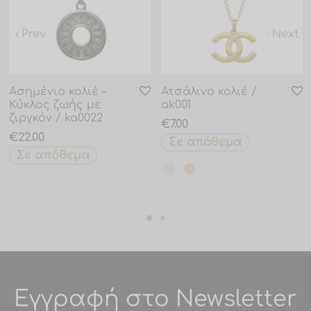
Prev
Next
Ασημένιο κολιέ –
Ατσάλινο κολιέ /
Κύκλος ζωής με
ak001
ζιργκόν / ka0022
€
7.00
€
22.00
Σε απόθεμα
Σε απόθεμα
Εγγραφή στο Newsletter