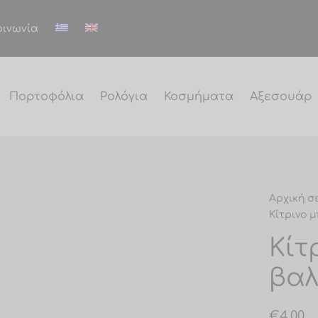
οινωνία
Πορτοφόλια
Ρολόγια
Κοσμήματα
Αξεσουάρ
Αρχική σ
Κίτρινο 
Κίτ
βαλ
€
4.00