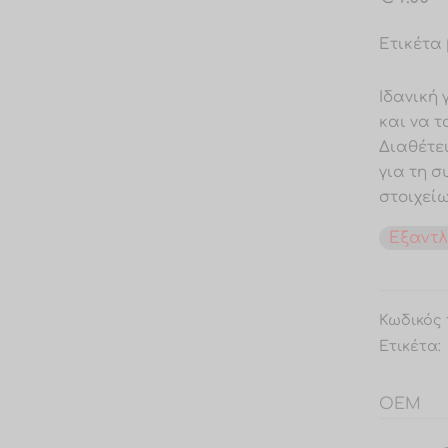
Ετικέτα 
Ιδανική 
και να τ
Διαθέτε
για τη 
στοιχείω
Εξαντ
Κωδικός 
Ετικέτα:
OEM