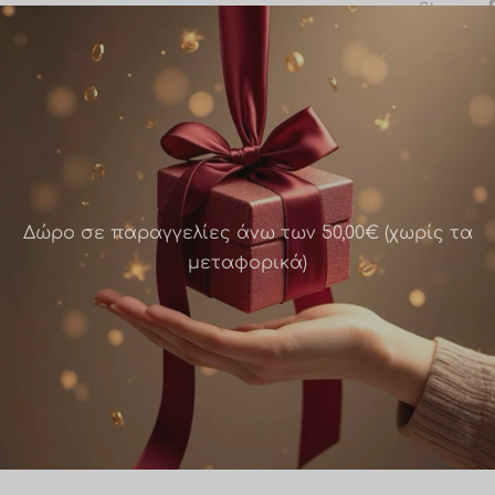
Share
Δώρο σε παραγγελίες άνω των 50,00€ (χωρίς τα
μεταφορικά)
μπρελόκ βαλίτσας /
Μπρελόκ βαλίτσας –
Αεροπλάνο / MZ7
Εξαντλημένο
Σε από
€
4.00
άστε περισσότερα
Προσθήκη στο καλάθι