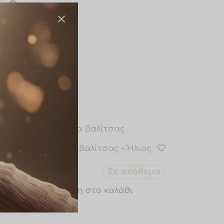
Μπρελόκ βαλίτσας – Ήλιος
/ MZ14
θεμα
Σε απόθεμα
€
4.00
Προσθήκη στο καλάθι