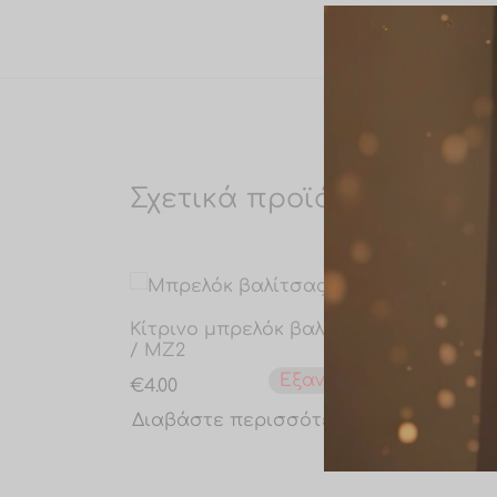
Σχετικά προϊόντα
Κίτρινο μπρελόκ βαλίτσας
Ροζ 
/ MZ2
MZ6
Εξαντλημένο
€
4.00
€
4.00
Διαβάστε περισσότερα
Διαβ