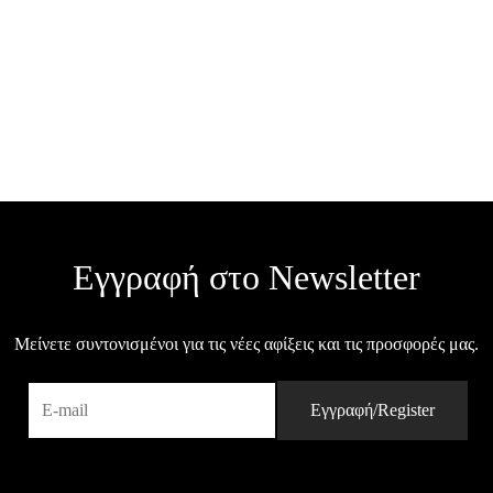
 ριγέ με χρυσοκλωστή σε
Γυναικεία εσάρπα σε καφέ ανοιχ
πεζ χρώμα / K055
λευκό χρώμα / K31
Σε απόθεμα
Σε απ
€
22.00
ήκη στο καλάθι
Προσθήκη στο καλάθι
Εγγραφή στο Newsletter
Μείνετε συντονισμένοι για τις νέες αφίξεις και τις προσφορές μας.