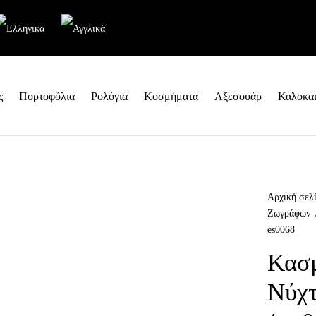
ς
Πορτοφόλια
Ρολόγια
Κοσμήματα
Αξεσουάρ
Καλοκαι
Αρχική σελ
Ζωγράφων
es0068
Κασμ
Νύχτ