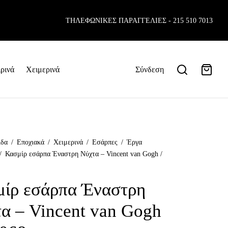
TΗΛΕΦΩΝΙΚΕΣ ΠΑΡΑΓΓΕΛΙΕΣ -
215 510 7013
ρινά
Χειμερινά
Σύνδεση
ίδα
/
Εποχιακά
/
Χειμερινά
/
Εσάρπες
/
Έργα
/
Κασμίρ εσάρπα Έναστρη Νύχτα – Vincent van Gogh /
ίρ εσάρπα Έναστρη
α – Vincent van Gogh