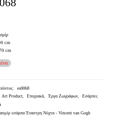
0068
σμίρ
90 cm
70 cm
μένο
οϊόντος:
es0068
Art Product
,
Εποχιακά
,
Έργα Ζωγράφων
,
Εσάρπες
ά
ασμίρ εσάρπα Έναστρη Νύχτα - Vincent van Gogh