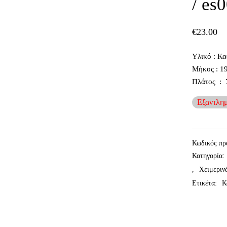
/ es
€
23.00
Υλικό : Κα
Μήκος : 1
Πλάτος : 
Εξαντλη
Κωδικός πρ
Κατηγορία:
,
Χειμεριν
Ετικέτα:
Κ