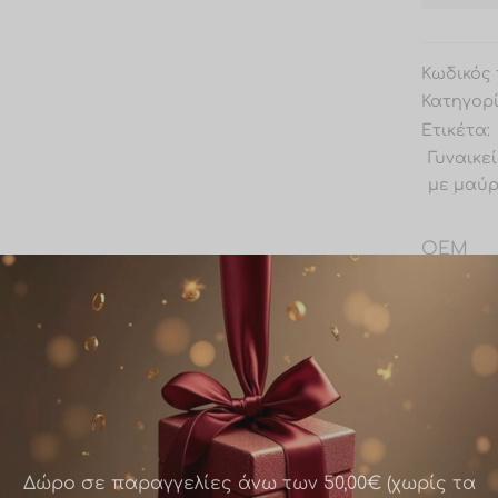
Κωδικός 
Κατηγορ
Ετικέτα:
Γυναικε
με μαύρ
OEM
Share
Δώρο σε παραγγελίες άνω των 50,00€ (χωρίς τα