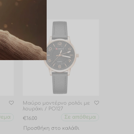
Νέο
Μαύρο μοντέρνο ρολόι με
λουράκι / PO127
θεμα
Σε απόθεμα
€
16.00
Προσθήκη στο καλάθι