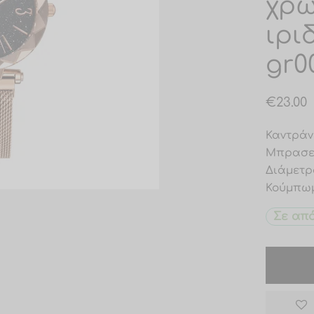
χρώ
ιρι
gr0
€
23.00
Καντράν 
Μπρασελ
Διάμετρ
Κούμπωμ
Σε απ