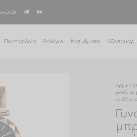
οινωνία
Πορτοφόλια
Ρολόγια
Κοσμήματα
Αξεσουάρ
Αρχική σ
ρολόι με
ιριδίζον 
Γυν
μπρ