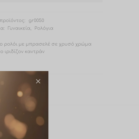
προϊόντος:
gr0050
ία:
Γυναικεία
,
Ρολόγια
ίο ρολόι με μπρασελέ σε χρυσό χρώμα
ο ιριδίζον καντράν