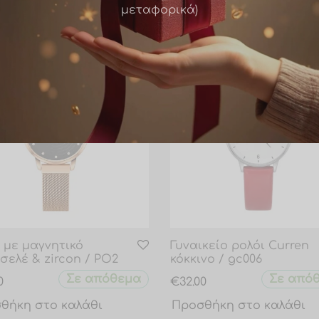
μεταφορικά)
 με μαγνητικό
Γυναικείο ρολόι Curren
σελέ & zircon / PO2
κόκκινο / gc006
Σε απόθεμα
Σε από
0
€
32.00
θήκη στο καλάθι
Προσθήκη στο καλάθι