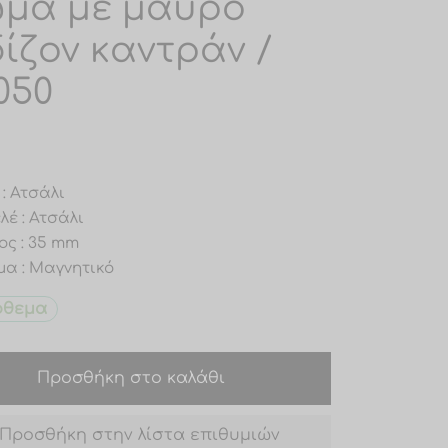
μα με μαύρο
δίζον καντράν /
050
: Ατσάλι
έ : Ατσάλι
ος : 35 mm
α : Μαγνητικό
όθεμα
Προσθήκη στο καλάθι
Προσθήκη στην λίστα επιθυμιών