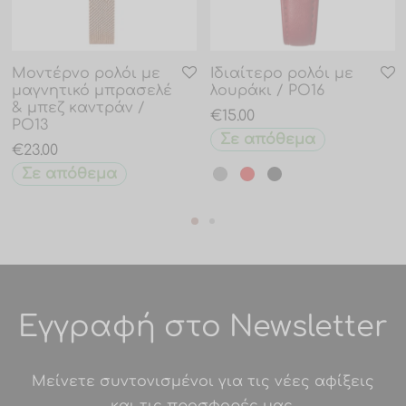
Μοντέρνο ρολόι με
Ιδιαίτερο ρολόι με
μαγνητικό μπρασελέ
λουράκι / PO16
& μπεζ καντράν /
€
15.00
PO13
Σε απόθεμα
€
23.00
Σε απόθεμα
Εγγραφή στο Newsletter
Μείνετε συντονισμένοι για τις νέες αφίξεις
και τις προσφορές μας.