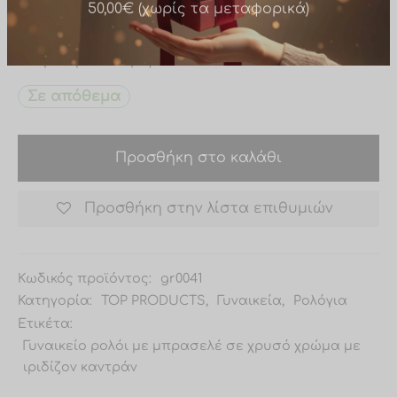
Μπρασελέ : Ατσάλι
Δώρο σε παραγγελίες άνω των
Διάμετρος : 35 mm
50,00€ (χωρίς τα μεταφορικά)
Κούμπωμα : Μαγνητικό
Σε απόθεμα
Προσθήκη στο καλάθι
Προσθήκη στην λίστα επιθυμιών
Κωδικός προϊόντος:
gr0041
Κατηγορία:
TOP PRODUCTS
,
Γυναικεία
,
Ρολόγια
Ετικέτα:
Γυναικείο ρολόι με μπρασελέ σε χρυσό χρώμα με
ιριδίζον καντράν