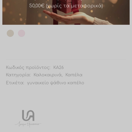
κεφάλια.
Χρώμα
Δώρο σε παραγγελίες άνω των
50,00€ (χωρίς τα μεταφορικά)
Κωδικός προϊόντος:
KA26
Κατηγορία:
Καλοκαιρινά
,
Καπέλα
Ετικέτα:
γυναικείο ψάθινο καπέλο