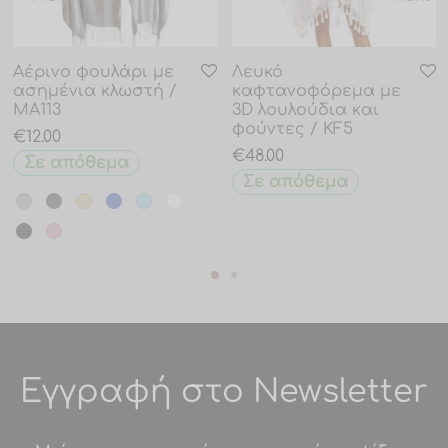
Αέρινο φουλάρι με
Λευκό
ασημένια κλωστή /
καφτανοφόρεμα με
MA113
3D λουλούδια και
φούντες / KF5
€
12.00
€
48.00
Σε απόθεμα
Σε απόθεμα
Εγγραφή στο Newsletter