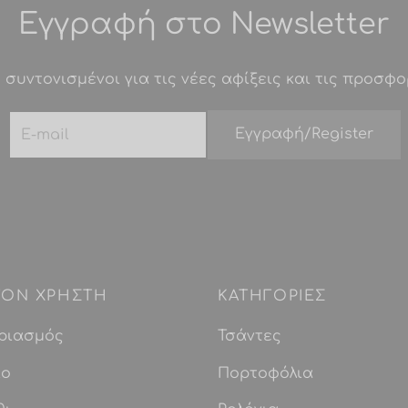
παραλλαγές.
Εγγραφή στο Newsletter
Οι
επιλογές
 συντονισμένοι για τις νέες αφίξεις και τις προσφο
μπορούν
να
επιλεγούν
στη
σελίδα
του
προϊόντος
 ΤΟΝ ΧΡΗΣΤΗ
ΚΑΤΗΓΟΡΙΕΣ
ριασμός
Τσάντες
ίο
Πορτοφόλια