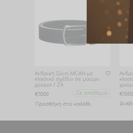
Ανδρική ζώνη MCAN με
Ανδρ
κλασικό σχέδιο σε μαύρο
κλασ
χρώμα / Ζ6
χρώμ
Σε απόθεμα
€
10.0
€
10.00
Διαβ
Προσθήκη στο καλάθι