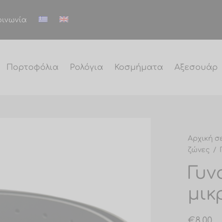
οινωνία
Πορτοφόλια
Ρολόγια
Κοσμήματα
Αξεσουάρ
Αρχική σ
ζώνες
/
Γ
Γυν
μικ
€
8.00