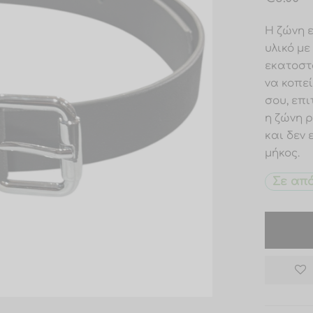
Η ζώνη 
υλικό με
εκατοστ
να κοπε
σου, επ
η ζώνη 
και δεν 
μήκος.
Σε απ