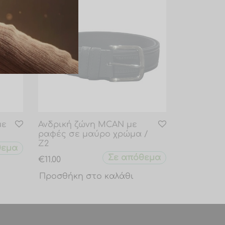
με
Ανδρική ζώνη MCAN με
ραφές σε μαύρο χρώμα /
Z2
θεμα
Σε απόθεμα
€
11.00
Προσθήκη στο καλάθι