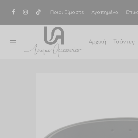
Ποιοι Είμαστε
Αγαπημένα
Επικ
Αρχική
Τσάντες