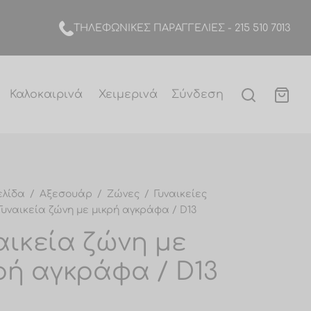
TΗΛΕΦΩΝΙΚΕΣ ΠΑΡΑΓΓΕΛΙΕΣ -
215 510 7013
Καλοκαιρινά
Χειμερινά
Σύνδεση
ελίδα
/
Αξεσουάρ
/
Ζώνες
/
Γυναικείες
υναικεία ζώνη με μικρή αγκράφα / D13
αικεία ζώνη με
ρή αγκράφα / D13