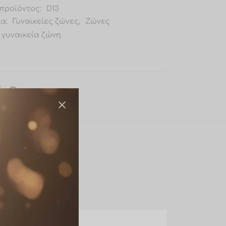
προϊόντος:
D13
ία:
Γυναικείες ζώνες
,
Ζώνες
γυναικεία ζώνη