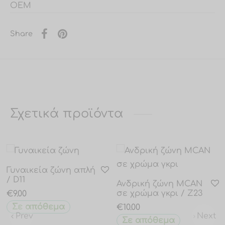
OEM
Share
Σχετικά προϊόντα
Γυναικεία ζώνη απλή
/ D11
Ανδρική ζώνη MCAN
σε χρώμα γκρι / Z23
€
9.00
Σε απόθεμα
€
10.00
Prev
Next
Σε απόθεμα