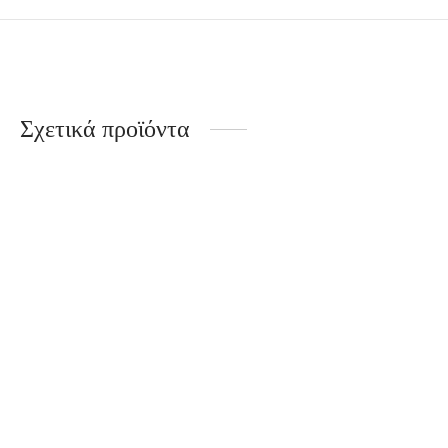
Σχετικά προϊόντα
Μπρελόκ λαιμού Πικάσο –
Κορίτσι στον καθρέφτη
Ανδρική ζώνη MCAN με
50cm / bl002
κλασικό σχέδιο σε μαύρο
χρώμα / Ζ6
€
10.00
Εξαντλημένο
€
10.00
Σε απόθεμα