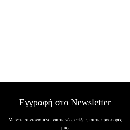
Βεντάλια με την Φρίντα
Κάλο / B0017
€
7.50
Γυναικεία ψάθινη ζώνη με
μεταλλική στρογγυλή
Σε απόθεμα
αγκράφα / Z32
€
15.00
Εξαντλημένο
Εγγραφή στο Newsletter
Μείνετε συντονισμένοι για τις νέες αφίξεις και τις προσφορές
μας.