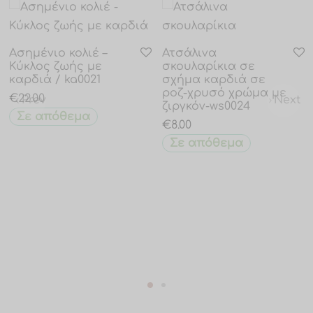
Prev
Next
Ασημένιο κολιέ –
Ατσάλινα
Κύκλος ζωής με
σκουλαρίκια σε
καρδιά / ka0021
σχήμα καρδιά σε
ροζ-χρυσό χρώμα με
€
22.00
Prev
Next
ζιργκόν-ws0024
Σε απόθεμα
€
8.00
Σε απόθεμα