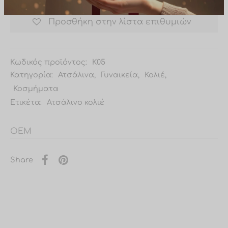
50,00€ (χωρίς τα μεταφορικά)
Προσθήκη στην λίστα επιθυμιών
Κωδικός προϊόντος:
Κ05
Κατηγορία:
Ατσάλινα
,
Γυναικεία
,
Κολιέ
,
Κοσμήματα
Ετικέτα:
Ατσάλινο κολιέ
OEM
Share