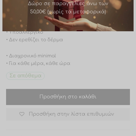
• Ανθεκτικό στο νερό
• Δεν μαυρίζει
Δώρο σε παραγγελίες άνω των
• Δεν ξεβάφει
50,00€ (χωρίς τα μεταφορικά)
• Υποαλλεργικό
• Δεν ερεθίζει το δέρμα
• Διαχρονικό minimal
• Για κάθε μέρα, κάθε ώρα
Σε απόθεμα
Προσθήκη στο καλάθι
Προσθήκη στην λίστα επιθυμιών