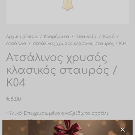
υλαρίκια μύτης
σίδες ποδιού
σίδες σώματος
Αρχική σελίδα
/
Κοσμήματα
/
Γυναικεία
/
Κολιέ
/
Ατσάλινα
/
Ατσάλινος χρυσός κλασικός σταυρός / Κ04
Ατσάλινος χρυσός
κλασικός σταυρός /
Κ04
€
8.00
• Υλικό: Επιχρυσωμένο ανοξείδωτο ατσάλι
• Μήκος: 40cm
• Προέκταση: 5cm