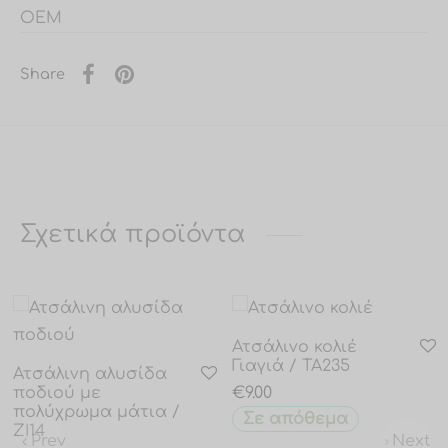
OEM
Share
Σχετικά προϊόντα
Ατσάλινο κολιέ
Γιαγιά / TA235
Ατσάλινη αλυσίδα
ποδιού με
€
9.00
πολύχρωμα μάτια /
Σε απόθεμα
ZI14
Prev
Next