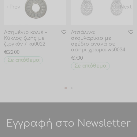
Prev
Next
Ασημένιο κολιέ –
Ατσάλινα
Κύκλος ζωής με
σκουλαρίκια με
ζιργκόν / ka0022
σχέδιο ανανά σε
ασημί χρώμα-ws0034
€
22.00
€
7.00
Σε απόθεμα
Σε απόθεμα
Εγγραφή στο Newsletter