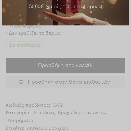
• Ανθεκτικό στο νερό
• Δεν μαυρίζει
• Δεν ξεβάφει
Δώρο σε παραγγελίες άνω των
• Υποαλλεργικό
50,00€ (χωρίς τα μεταφορικά)
• Δεν ερεθίζει το δέρμα
Σε απόθεμα
Προσθήκη στο καλάθι
Προσθήκη στην λίστα επιθυμιών
Κωδικός προϊόντος:
XA12
Κατηγορία:
Ατσάλινα
,
Βραχιόλια
,
Γυναικεία
,
Κοσμήματα
Ετικέτα:
Ατσάλινο βραχιόλι