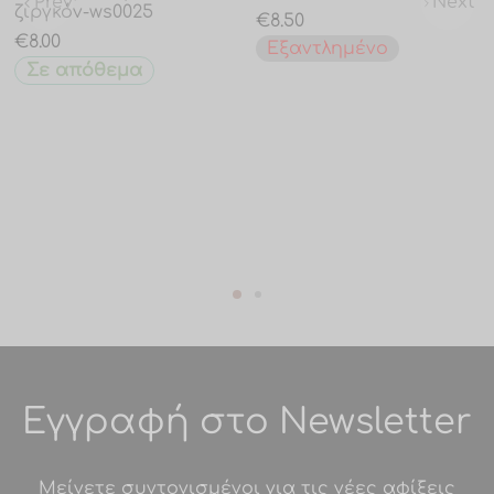
Prev
Next
ζιργκόν-ws0025
€
8.50
€
8.00
Εξαντλημένο
Σε απόθεμα
Εγγραφή στο Newsletter
Μείνετε συντονισμένοι για τις νέες αφίξεις