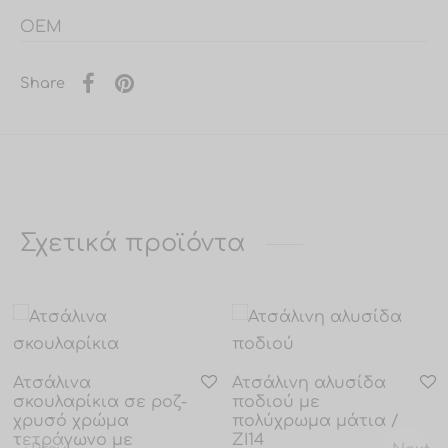
OEM
Share
Σχετικά προϊόντα
Ατσάλινα
Ατσάλινη αλυσίδα
σκουλαρίκια σε ροζ-
ποδιού με
Prev
Next
χρυσό χρώμα
πολύχρωμα μάτια /
τετράγωνο με
ZI14