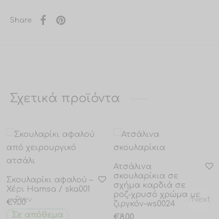
Share
Σχετικά προϊόντα
Ατσάλινα
σκουλαρίκια σε
Σκουλαρίκι αφαλού –
σχήμα καρδιά σε
Prev
Next
Χέρι Hamsa / ska001
ροζ-χρυσό χρώμα με
Prev
Next
€
9.00
ζιργκόν-ws0024
Σε απόθεμα
€
8.00