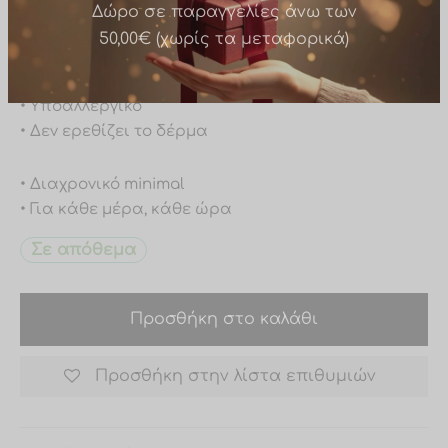
• Ανθεκτικό στο νερό
• Δεν μαυρίζει
Δώρο σε παραγγελίες άνω των
• Δεν ξεβάφει
50,00€ (χωρίς τα μεταφορικά)
• Υποαλλεργικό
• Δεν ερεθίζει το δέρμα
• Διαχρονικό minimal
• Για κάθε μέρα, κάθε ώρα
Σε απόθεμα
Προσθήκη στο καλάθι
Προσθήκη στην λίστα επιθυμιών