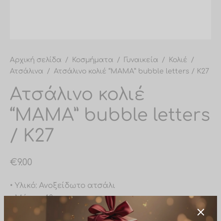
υλαρίκια μύτης
σίδες ποδιού
σίδες σώματος
Αρχική σελίδα
/
Κοσμήματα
/
Γυναικεία
/
Κολιέ
/
Ατσάλινα
/
Ατσάλινο κολιέ “ΜΑΜΑ” bubble letters / K27
Ατσάλινο κολιέ
“ΜΑΜΑ” bubble letters
/ K27
€
9.00
• Υλικό: Ανοξείδωτο ατσάλι
• Μήκος: 40cm
• Προέκταση: 5cm