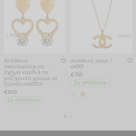
Prev
Next
Ατσάλινα
Ατσάλινο κολιέ /
σκουλαρίκια σε
ak001
σχήμα καρδιά σε
€
7.00
ροζ-χρυσό χρώμα με
Σε απόθεμα
ζιργκόν-ws0024
€
8.00
Σε απόθεμα