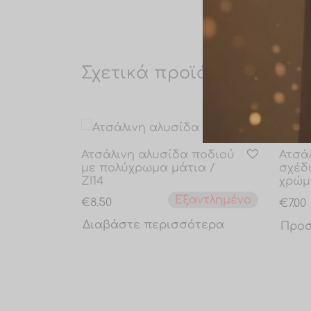
Σχετικά προϊόντα
Ατσάλινη αλυσίδα ποδιού
Ατσά
με πολύχρωμα μάτια /
σχέδ
ZI14
χρώμ
Εξαντλημένο
€
8.50
€
7.00
Διαβάστε περισσότερα
Προσ