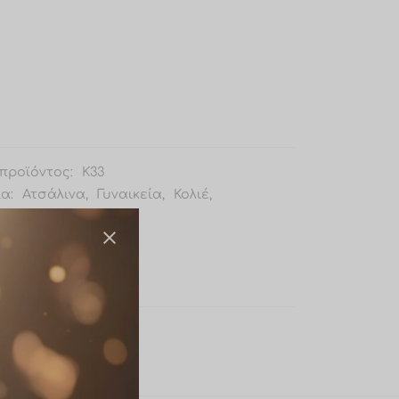
προϊόντος:
Κ33
ία:
Ατσάλινα
,
Γυναικεία
,
Κολιέ
,
ατα
Ατσάλινο κολιέ