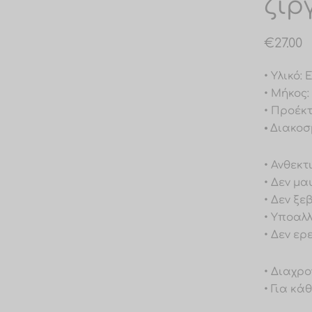
ζιρ
€
27.00
• Υλικό
• Μήκος:
• Προέκ
⦁ Διακοσ
• Ανθεκτ
• Δεν μα
• Δεν ξε
• Υποαλ
• Δεν ερ
• Διαχρο
• Για κά