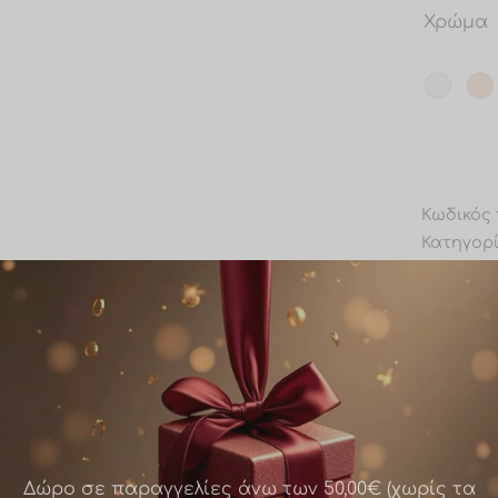
Χρώμα
Κωδικός 
Κατηγορ
Κοσμήμ
Ετικέτα:
OEM
Share
Δώρο σε παραγγελίες άνω των 50,00€ (χωρίς τα