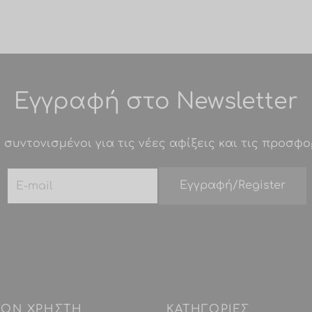
πολλαπλές
παραλλαγές.
Οι
επιλογές
μπορούν
Εγγραφή στο Newsletter
να
επιλεγούν
 συντονισμένοι για τις νέες αφίξεις και τις προσφο
στη
σελίδα
του
προϊόντος
 ΤΟΝ ΧΡΗΣΤΗ
ΚΑΤΗΓΟΡΙΕΣ