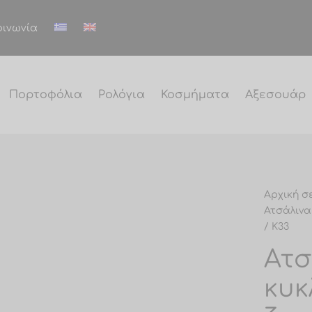
οινωνία
Πορτοφόλια
Ρολόγια
Κοσμήματα
Αξεσουάρ
Αρχική σ
Ατσάλινα
/ Κ33
Ατσ
κυκ