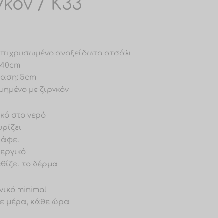
γκόν / Κ33
: Επιχρυσωμένο ανοξείδωτο ατσάλι
 40cm
ταση: 5cm
μημένο με ζιργκόν
ικό στο νερό
υρίζει
βάφει
λεργικό
εθίζει το δέρμα
νικό minimal
θε μέρα, κάθε ώρα