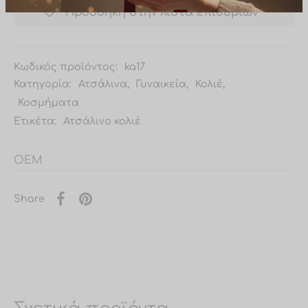
Προσθήκη στην λίστα επιθυμιών
Κωδικός προϊόντος:
ka17
Κατηγορία:
Ατσάλινα
,
Γυναικεία
,
Κολιέ
,
Κοσμήματα
Ετικέτα:
Ατσάλινο κολιέ
OEM
Share