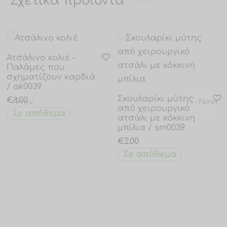
Σχετικά προϊόντα
Ατσάλινο κολιέ –
Παλάμες που
σχηματίζουν καρδιά
/ ak0039
Σκουλαρίκι μύτης
€
8.00
Prev
Next
από χειρουργικό
Σε απόθεμα
ατσάλι με κόκκινη
μπίλια / sm0039
€
2.00
Σε απόθεμα