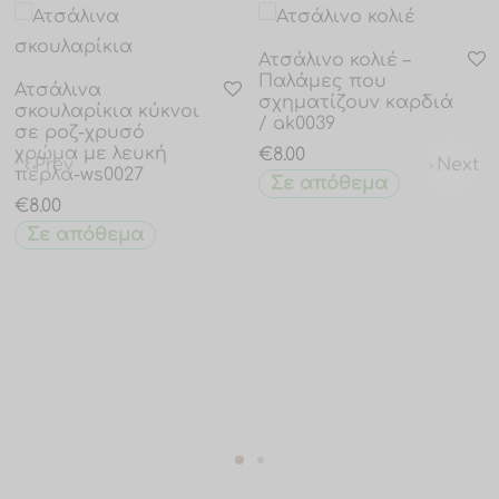
Ατσάλινο κολιέ –
Παλάμες που
Ατσάλινα
σχηματίζουν καρδιά
σκουλαρίκια κύκνοι
/ ak0039
σε ροζ-χρυσό
χρώμα με λευκή
€
8.00
Prev
Next
πέρλα-ws0027
Σε απόθεμα
€
8.00
Σε απόθεμα