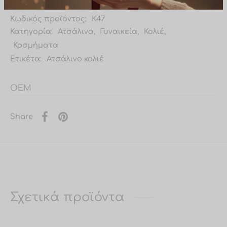
Κωδικός προϊόντος:
Κ47
Κατηγορία:
Ατσάλινα
,
Γυναικεία
,
Κολιέ
,
Κοσμήματα
Ετικέτα:
Ατσάλινο κολιέ
OEM
Share
Σχετικά προϊόντα