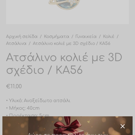
υλαρίκια μύτης
σίδες ποδιού
σίδες σώματος
Αρχική σελίδα
/
Κοσμήματα
/
Γυναικεία
/
Κολιέ
/
Ατσάλινα
/
Ατσάλινο κολιέ με 3D σχέδιο / ΚA56
Ατσάλινο κολιέ με 3D
σχέδιο / ΚA56
€
11.00
• Υλικό: Ανοξείδωτο ατσάλι
• Μήκος: 40cm
• Προέκταση: 5cm
• Ανθεκτικό στο νερό