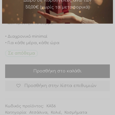
• Δεν μαυρίζει
• Δεν ξεβάφει
Δώρο σε παραγγελίες άνω των
• Υποαλλεργικό
50,00€ (χωρίς τα μεταφορικά)
• Δεν ερεθίζει το δέρμα
• Διαχρονικό minimal
• Για κάθε μέρα, κάθε ώρα
Σε απόθεμα
Προσθήκη στο καλάθι
Προσθήκη στην λίστα επιθυμιών
Κωδικός προϊόντος:
ΚA56
Κατηγορία:
Ατσάλινα
,
Κολιέ
,
Κοσμήματα