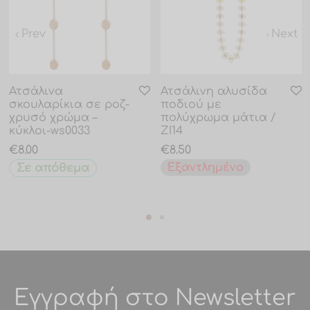
Prev
Next
Ατσάλινα
Ατσάλινη αλυσίδα
σκουλαρίκια σε ροζ-
ποδιού με
χρυσό χρώμα –
πολύχρωμα μάτια /
κύκλοι-ws0033
ZI14
€
8.00
€
8.50
Εξαντλημένο
Σε απόθεμα
Εγγραφή στο Newsletter