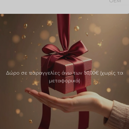
OEM
Share
Δώρο σε παραγγελίες άνω των 50,00€ (χωρίς τα
μεταφορικά)
λινα σκουλαρίκια σε
Ατσάλινα σκουλαρίκια σ
ρυσό χρώμα – κύκλοι-
ροζ-χρυσό χρώμα
33
τετράγωνο με ζιργκόν-
ws0025
Σε απόθεμα
Σε από
€
8.00
θήκη στο καλάθι