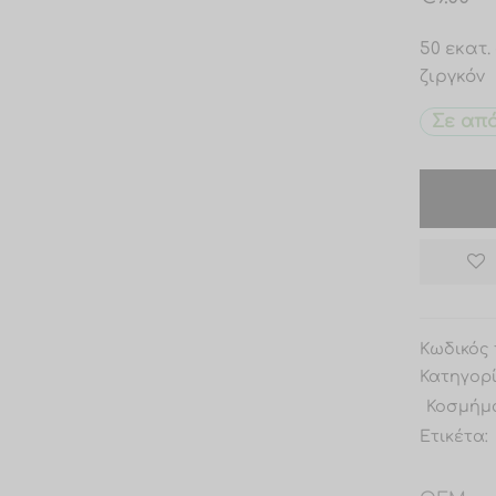
50 εκατ.
ζιργκόν
Σε απ
Κωδικός 
Κατηγορ
Κοσμήμ
Ετικέτα: