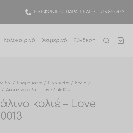
TΗΛΕΦΩΝΙΚΕΣ ΠΑΡΑΓΓΕΛΙΕΣ -
215 510 7013
Καλοκαιρινά
Χειμερινά
Σύνδεση
ελίδα
/
Κοσμήματα
/
Γυναικεία
/
Κολιέ
/
/
Ατσάλινο κολιέ – Love / ak0013
άλινο κολιέ – Love
k0013