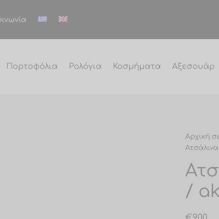
οινωνία
Πορτοφόλια
Ρολόγια
Κοσμήματα
Αξεσουάρ
Αρχική σ
Ατσάλινα
Ατσ
/ a
€
9.00