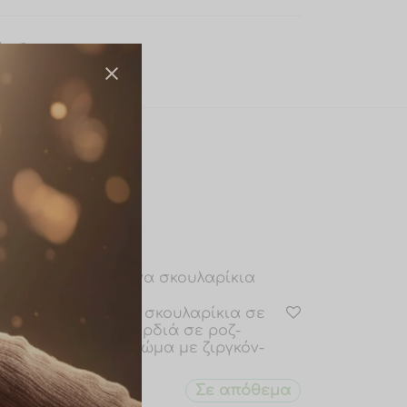
ε
Ατσάλινα σκουλαρίκια σε
σχήμα καρδιά σε ροζ-
χρυσό χρώμα με ζιργκόν-
ws0024
θεμα
Σε απόθεμα
€
8.00