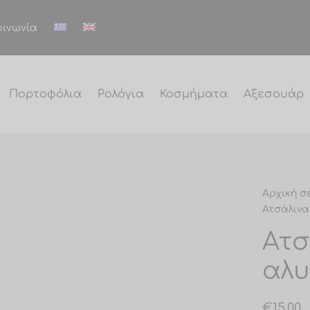
οινωνία
Πορτοφόλια
Ρολόγια
Κοσμήματα
Αξεσουάρ
Αρχική σ
Ατσάλινα
Ατσ
αλυ
€
15.00