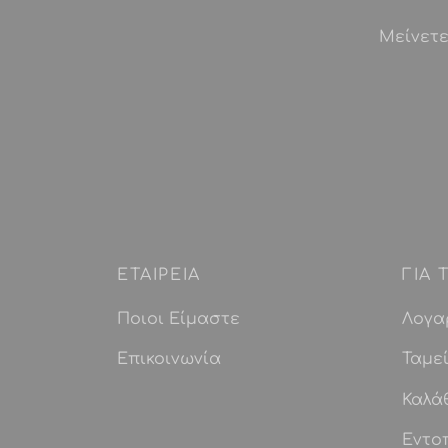
Μείνετε
ΕΤΑΙΡEIΑ
ΓΙΑ
Ποιοι Είμαστε
Λογα
Επικοινωνία
Ταμε
Καλά
Εντο