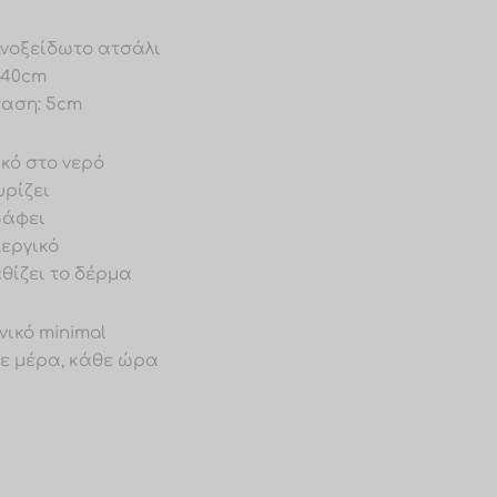
 Ανοξείδωτο ατσάλι
 40cm
ταση: 5cm
ικό στο νερό
υρίζει
βάφει
λεργικό
εθίζει το δέρμα
νικό minimal
θε μέρα, κάθε ώρα