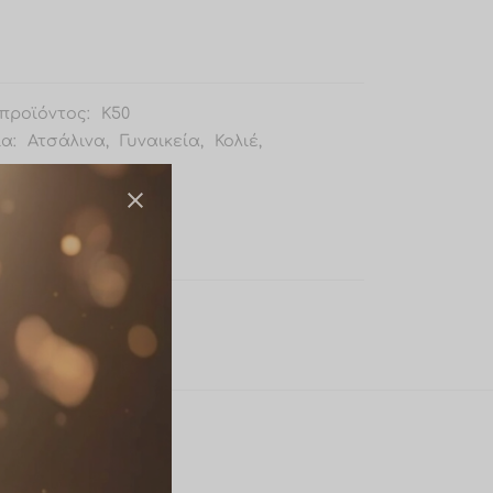
προϊόντος:
Κ50
ία:
Ατσάλινα
,
Γυναικεία
,
Κολιέ
,
ατα
Ατσάλινο κολιέ