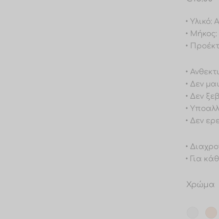
• Υλικό:
• Μήκος:
• Προέκ
• Ανθεκτ
• Δεν μα
• Δεν ξε
• Υποαλ
• Δεν ερ
• Διαχρο
• Για κά
Χρώμα