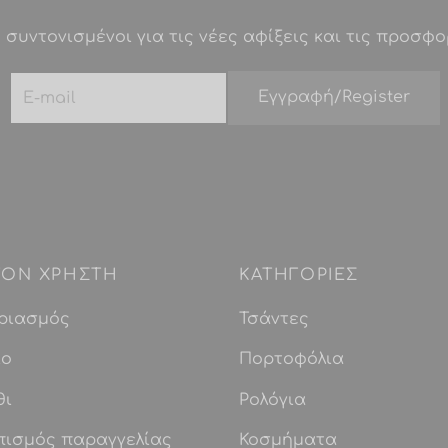
επιλογές
 συντονισμένοι για τις νέες αφίξεις και τις προσφο
μπορούν
να
επιλεγούν
στη
σελίδα
του
προϊόντος
 ΤΟΝ ΧΡΗΣΤΗ
ΚΑΤΗΓΟΡΙΕΣ
ριασμός
Τσάντες
ίο
Πορτοφόλια
θι
Ρολόγια
πισμός παραγγελίας
Κοσμήματα