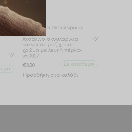
Ατσάλινα σκουλαρίκια
κύκνοι σε ροζ-χρυσό
χρώμα με λευκή πέρλα-
ws0027
Σε απόθεμα
€
8.00
θεμα
Προσθήκη στο καλάθι