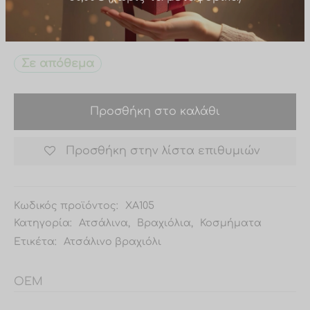
• Δεν μαυρίζει – δεν ξεβάφει
Δώρο σε παραγγελίες άνω των
• Υποαλλεργικό – δεν ερεθίζει το δέρμα
50,00€ (χωρίς τα μεταφορικά)
• Διαστάσεις: 16 εκ. + 4 εκ. προέκταση αλυσίδας
Σε απόθεμα
Προσθήκη στο καλάθι
Προσθήκη στην λίστα επιθυμιών
Κωδικός προϊόντος:
XA105
Κατηγορία:
Ατσάλινα
,
Βραχιόλια
,
Κοσμήματα
Ετικέτα:
Ατσάλινο βραχιόλι
OEM