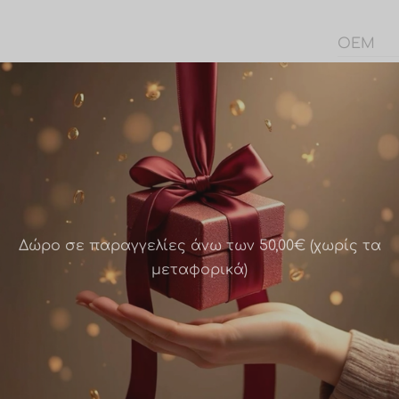
OEM
Share
Δώρο σε παραγγελίες άνω των 50,00€ (χωρίς τα
μεταφορικά)
λινα σκουλαρίκια σε
Ατσάλινα σκουλαρίκια σ
ρυσό χρώμα – κύκλοι-
ροζ-χρυσό χρώμα
33
τετράγωνο με ζιργκόν-
ws0025