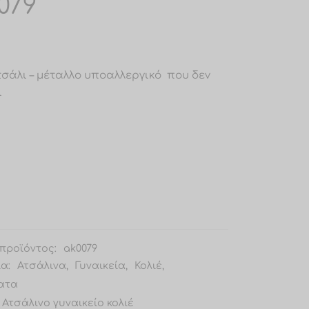
079
Ατσάλι – μέταλλο υποαλλεργικό που δεν
ι
προϊόντος:
ak0079
ία:
Ατσάλινα
,
Γυναικεία
,
Κολιέ
,
ατα
Ατσάλινο γυναικείο κολιέ