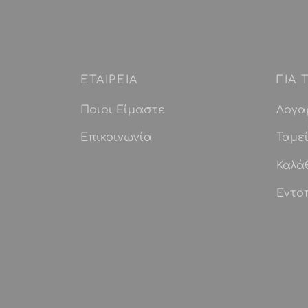
ΕΤΑΙΡEIΑ
ΓΙΑ
Ποιοι Είμαστε
Λογα
Επικοινωνία
Ταμε
Καλά
Εντο