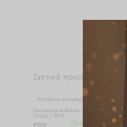
Σχετικά προϊόντα
Σκουλαρίκια Δίσκοι με
Ατσά
Πτυχή / ZE15
ροζ-χ
ws00
Σε απόθεμα
€
10.00