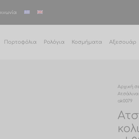
οινωνία
Πορτοφόλια
Ρολόγια
Κοσμήματα
Αξεσουάρ
Αρχική σ
Ατσάλινα
ak0079
Ατσ
κολ