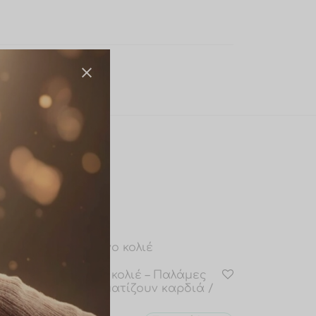
ε
Ατσάλινο κολιέ – Παλάμες
που σχηματίζουν καρδιά /
ak0039