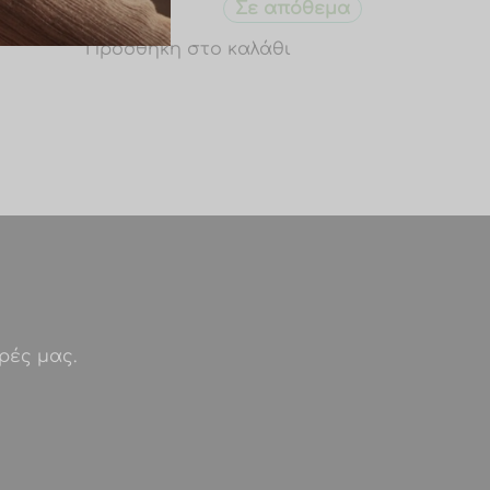
Σε απόθεμα
€
8.00
θεμα
Προσθήκη στο καλάθι
ρές μας.