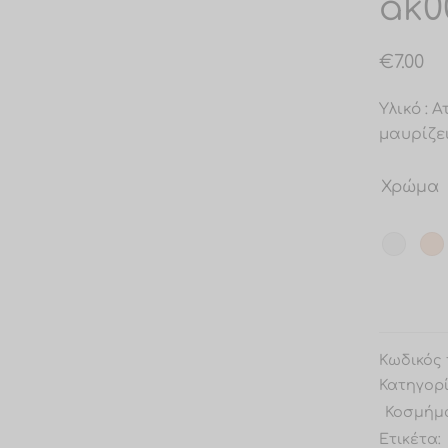
ak0
€
7.00
Υλικό : 
μαυρίζε
Χρώμα
Κωδικός 
Κατηγορ
Κοσμήμ
Ετικέτα: