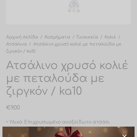
υλαρίκια μύτης
σίδες ποδιού
σίδες σώματος
Αρχική σελίδα
/
Κοσμήματα
/
Γυναικεία
/
Κολιέ
/
Ατσάλινα
/
Ατσάλινο χρυσό κολιέ με πεταλούδα με
ζιργκόν / ka10
Ατσάλινο χρυσό κολιέ
με πεταλούδα με
ζιργκόν / ka10
€
9.00
• Υλικό: Επιχρυσωμένο ανοξείδωτο ατσάλι
• Μήκος: 40cm