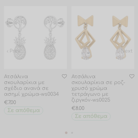
Prev
Next
Ατσάλινα
Ατσάλινα
σκουλαρίκια με
σκουλαρίκια σε ροζ-
σχέδιο ανανά σε
χρυσό χρώμα
ασημί χρώμα-ws0034
τετράγωνο με
ζιργκόν-ws0025
€
7.00
€
8.00
Σε απόθεμα
Σε απόθεμα