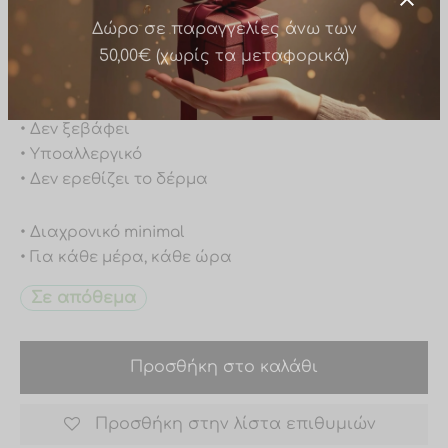
• Προέκταση: 5cm
⦁ Διακοσμημένο με ζιργκόν
• Ανθεκτικό στο νερό
Δώρο σε παραγγελίες άνω των
• Δεν μαυρίζει
50,00€ (χωρίς τα μεταφορικά)
• Δεν ξεβάφει
• Υποαλλεργικό
• Δεν ερεθίζει το δέρμα
• Διαχρονικό minimal
• Για κάθε μέρα, κάθε ώρα
Σε απόθεμα
Προσθήκη στο καλάθι
Προσθήκη στην λίστα επιθυμιών