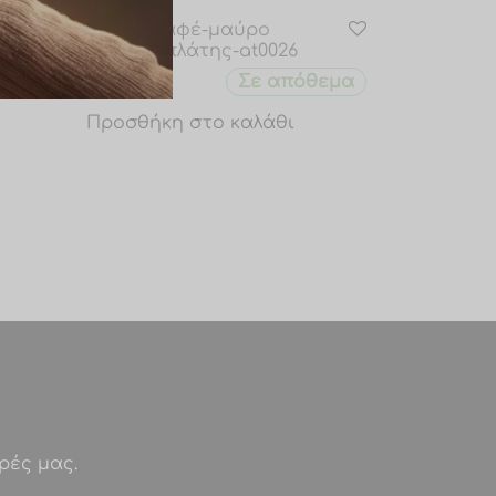
Unisex καφέ-μαύρο
σακίδιο πλάτης-at0026
θεμα
Σε απόθεμα
€
44.00
Προσθήκη στο καλάθι
ρές μας.