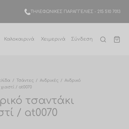
TΗΛΕΦΩΝΙΚΕΣ ΠΑΡΑΓΓΕΛΙΕΣ -
215 510 7013
Καλοκαιρινά
Χειμερινά
Σύνδεση
ελίδα
/
Τσάντες
/
Ανδρικές
/
Ανδρικό
χιαστί / at0070
ρικό τσαντάκι
στί / at0070