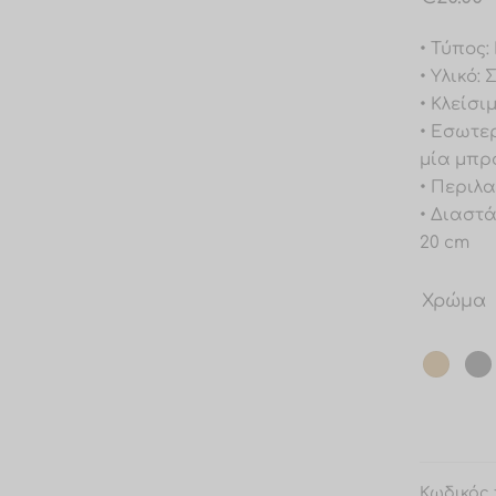
• Τύπος
• Υλικό:
• Κλείσ
• Εσωτε
μία μπρ
• Περιλ
• Διαστά
20 cm
Χρώμα
Κωδικός 