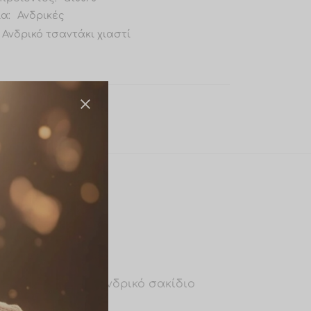
ία:
Ανδρικές
Ανδρικό τσαντάκι χιαστί