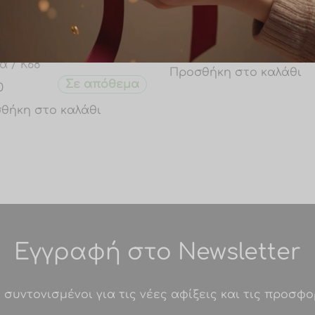
Ανδρικό χιαστί τσαντάκι
με μεταλλικά
διακοσμητικά/ at0082
κό τσαντάκι χιαστί-
Σε από
€
23.00
 σε καφέ ανοιχτό
α / K68
Προσθήκη στο καλάθι
Σε απόθεμα
0
θήκη στο καλάθι
Εγγραφή στο Newsletter
 συντονισμένοι για τις νέες αφίξεις και τις προσφο