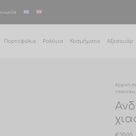
οινωνία
Πορτοφόλια
Ρολόγια
Κοσμήματα
Αξεσουάρ
Αρχική σ
τσαντάκι 
Ανδ
χια
€
20.00